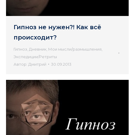
Гипноз не нужен?! Как всё
происходит?
Гипноз
,
Дневник
,
Мои мысли/размышления
,
Экспедиции/Ретриты
Автор:
Дмитрий
30.09.2013