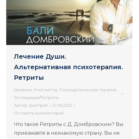
Лечение Души.
Альтернативная психотерапия.
Ретриты
Дневник
,
Мой метод
,
Психоделическая терапия
,
Экспедиции/Ретриты
Автор:
Дмитрий
21.06.2022
Оставить комментарий
Что такое Ретриты с Д. Домбровским? Вы
приезжаете в незнакомую страну. Вы не