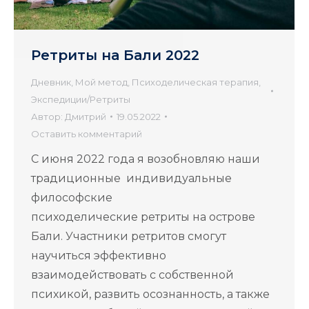
Ретриты на Бали 2022
Дневник
,
Мой метод
,
Психоделическая терапия
,
Экспедиции/Ретриты
Автор:
Дмитрий
19.05.2022
Оставить комментарий
С июня 2022 года я возобновляю наши
традиционные индивидуальные
философские
психоделические ретриты на острове
Бали. Участники ретритов смогут
научиться эффективно
взаимодействовать с собственной
психикой, развить осознанность, а также