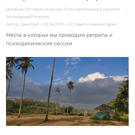
Дневник
,
Истории из жизни
,
Психоделическая терапия
,
Экспедиции/Ретриты
Автор:
Дмитрий
02.04.2019
Оставить комментарий
Места, в которых мы проводим ретриты и
психоделические сессии