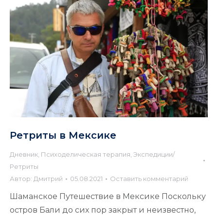
Ретриты в Мексике
Дневник
,
Психоделическая терапия
,
Экспедиции/
Ретриты
Автор:
Дмитрий
05.08.2021
Оставить комментарий
Шаманское Путешествие в Мексике Поскольку
остров Бали до сих пор закрыт и неизвестно,