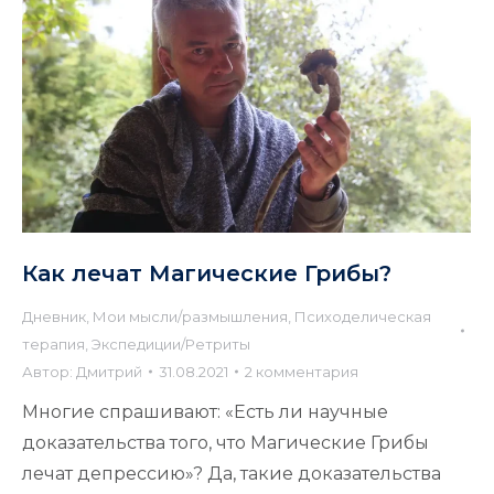
Как лечат Магические Грибы?
Дневник
,
Мои мысли/размышления
,
Психоделическая
терапия
,
Экспедиции/Ретриты
Автор:
Дмитрий
31.08.2021
2 комментария
Многие спрашивают: «Есть ли научные
доказательства того, что Магические Грибы
лечат депрессию»? Да, такие доказательства