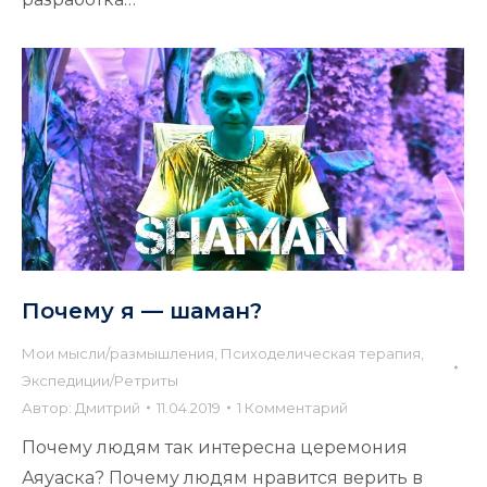
Почему я — шаман?
Мои мысли/размышления
,
Психоделическая терапия
,
Экспедиции/Ретриты
Автор:
Дмитрий
11.04.2019
1 Комментарий
Почему людям так интересна церемония
Аяуаска? Почему людям нравится верить в