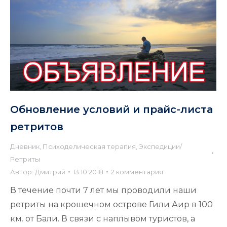
Обновление условий и прайс-листа
ретритов
Дневник
,
Психоделическая терапия
,
Экспедиции/
Ретриты
Автор:
Дмитрий
13.10.2018
2 комментария
В течение почти 7 лет мы проводили наши
ретриты на крошечном острове Гили Аир в 100
км. от Бали. В связи с наплывом туристов, а