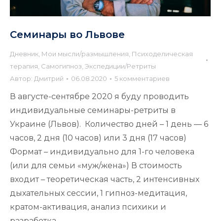
Семинары во Львове
Дневник
,
Мои мысли/размышления
,
Психоделическая
терапия
,
Самогипноз
,
Экспедиции/Ретриты
Автор:
Дмитрий
06.08.2020
5 комментариев
В августе-сентябре 2020 я буду проводить
индивидуальные семинары-ретриты в
Украине (Львов). Количество дней – 1 день — 6
часов, 2 дня (10 часов) или 3 дня (17 часов)
Формат – индивидуально для 1-го человека
(или для семьи «муж/жена») В стоимость
входит – теоретическая часть, 2 интенсивных
дыхательных сессии, 1 гипноз-медитация,
кратом-активация, анализ психики и
разработка…