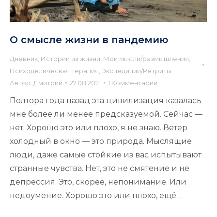
О смысле жизни в пандемию
Дневник
,
Истории из жизни
,
Мои мысли/размышления
,
Психоделическая терапия
,
Экспедиции/Ретриты
Автор:
Дмитрий
27.08.2021
1 Комментарий
Полтора года назад эта цивилизация казалась
мне более ли менее предсказуемой. Сейчас —
нет. Хорошо это или плохо, я не знаю. Ветер
холодный в окно — это природа. Мыслящие
люди, даже самые стойкие из вас испытывают
странные чувства. Нет, это не смятение и не
депрессия. Это, скорее, непонимание. Или
недоумение. Хорошо это или плохо, ещё…