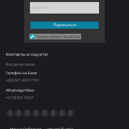
Подписаться
Предоставлено SendPulse
Контакты и соцсети
Всегда на связи
Телефон на Бали
+(62) 821 4419 7101
WhatsApp/Viber
+(370) 633 73321
Ищите нас:
Манна Небесная — что это было?