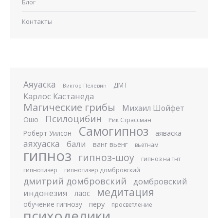
Блог
Контакты
Аяуаска
ДМТ
Виктор Пелевин
Карлос Кастанеда
Магические грибы
Михаил Шойфет
Псилоцибин
Ошо
Рик Страссман
Самогипноз
аяваска
Роберт Уилсон
аяхуаска
бали
ванг вьенг
вьетнам
гипноз
гипноз-шоу
гипноз на тнт
гипнотизер
гипнотизер домбровский
дмитрий домбровский
домбровский
медитация
индонезия
лаос
перу
обучение гипнозу
просветление
психоделики