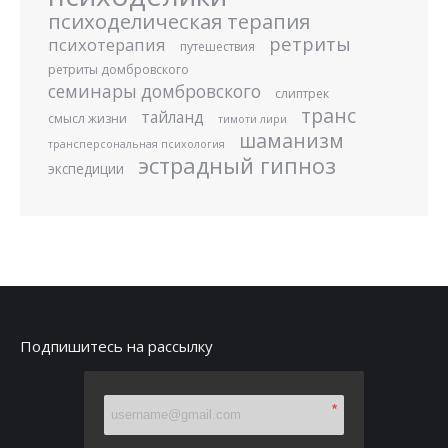
психоделическая терапия
ретриты
психотерапия
путешествия
ретриты домбровского
семинары домбровского
слиптрек
транс
тайланд
смысл жизни
тимоти лири
шаманизм
трансперсональная психология
эстрадный гипноз
экспедиции
Подпишитесь на рассылку
*