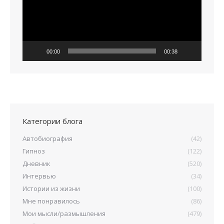
00:00
00:38
Категории блога
Автобиография
(42)
Гипноз
(122)
Дневник
(520)
Интервью
(34)
Истории из жизни
(100)
Мне понравилось
(86)
Мои мысли/размышления
(479)