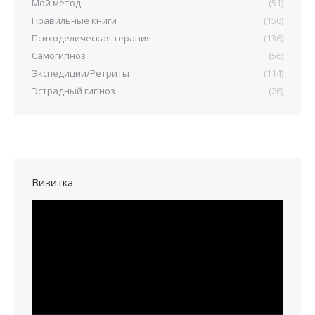
Мой метод
(51)
Правильные книги
(150)
Психоделическая терапия
(136)
Самогипноз
(56)
Экспедиции/Ретриты
(114)
Эстрадный гипноз
(26)
Визитка
Видеоплеер