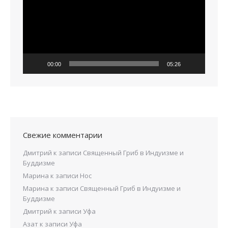
00:00
05:26
Свежие комментарии
Дмитрий
к записи
Священный Гриб в Индуизме и
Буддизме
Марина
к записи
Нос
Марина
к записи
Священный Гриб в Индуизме и
Буддизме
Дмитрий
к записи
Уфа
Азат
к записи
Уфа