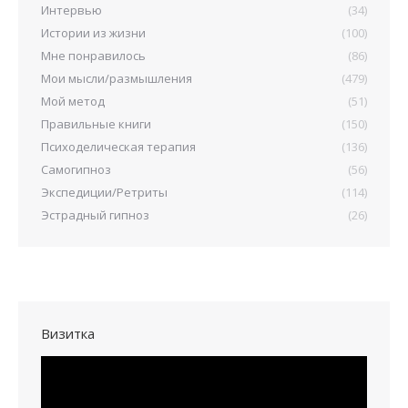
Интервью
(34)
Истории из жизни
(100)
Мне понравилось
(86)
Мои мысли/размышления
(479)
Мой метод
(51)
Правильные книги
(150)
Психоделическая терапия
(136)
Самогипноз
(56)
Экспедиции/Ретриты
(114)
Эстрадный гипноз
(26)
Визитка
Видеоплеер