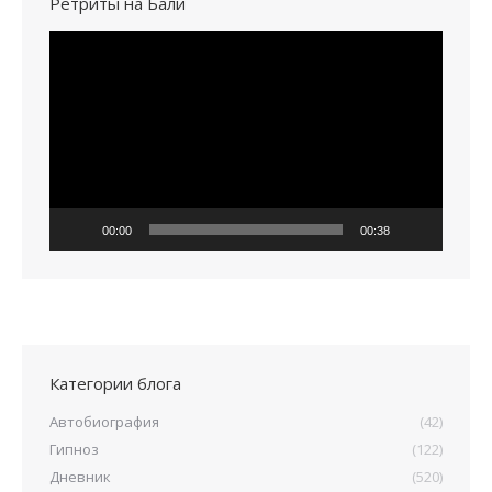
Ретриты на Бали
Видеоплеер
00:00
00:38
Категории блога
Автобиография
(42)
Гипноз
(122)
Дневник
(520)