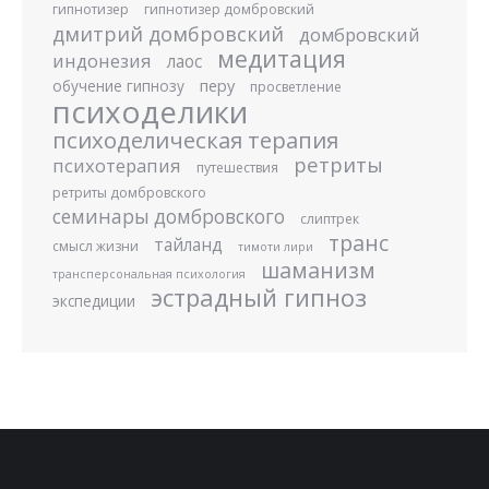
гипнотизер
гипнотизер домбровский
дмитрий домбровский
домбровский
медитация
индонезия
лаос
перу
обучение гипнозу
просветление
психоделики
психоделическая терапия
ретриты
психотерапия
путешествия
ретриты домбровского
семинары домбровского
слиптрек
транс
тайланд
смысл жизни
тимоти лири
шаманизм
трансперсональная психология
эстрадный гипноз
экспедиции