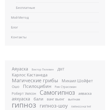
Бесплатные
Мой Метод
Блог
Контакты
Аяуаска
ДМТ
Виктор Пелевин
Карлос Кастанеда
Магические грибы
Михаил Шойфет
Псилоцибин
Ошо
Рик Страссман
Самогипноз
аяваска
Роберт Уилсон
аяхуаска
бали
ванг вьенг
вьетнам
гипноз
гипноз-шоу
гипноз на тнт