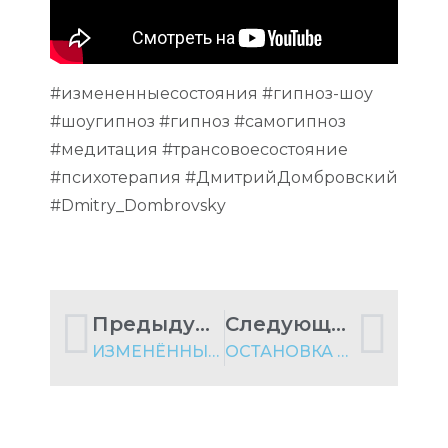
#измененныесостояния #гипноз-шоу
#шоугипноз #гипноз #самогипноз
#медитация #трансовоесостояние
#психотерапия #ДмитрийДомбровский
#Dmitry_Dombrovsky
Предыдущий пост
Следующий пост
ИЗМЕНЁННЫЕ СОСТОЯНИЯ СОЗНАНИЯ | СЛИПТРЕК-ЛЕКЦИЯ
ОСТАНОВКА ВНУТРЕННЕГО ДИАЛОГА | СЛИПТРЕК-ЛЕКЦИЯ