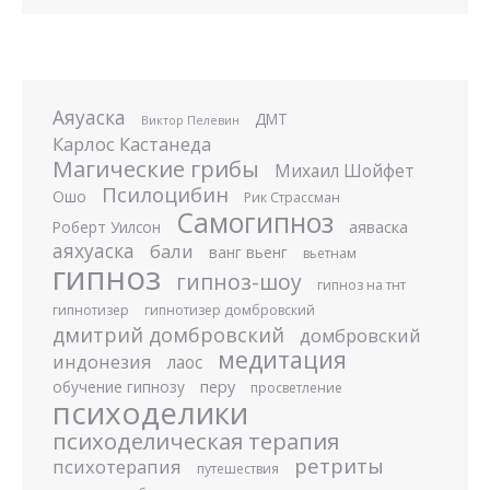
Аяуаска
ДМТ
Виктор Пелевин
Карлос Кастанеда
Магические грибы
Михаил Шойфет
Псилоцибин
Ошо
Рик Страссман
Самогипноз
аяваска
Роберт Уилсон
аяхуаска
бали
ванг вьенг
вьетнам
гипноз
гипноз-шоу
гипноз на тнт
гипнотизер
гипнотизер домбровский
дмитрий домбровский
домбровский
медитация
индонезия
лаос
перу
обучение гипнозу
просветление
психоделики
психоделическая терапия
ретриты
психотерапия
путешествия