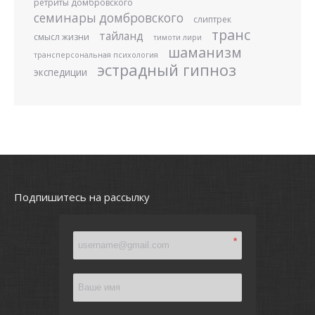
ретриты домбровского
семинары домбровского
слиптрек
транс
тайланд
смысл жизни
тимоти лири
шаманизм
трансперсональная психология
эстрадный гипноз
экспедиции
Подпишитесь на рассылку
*