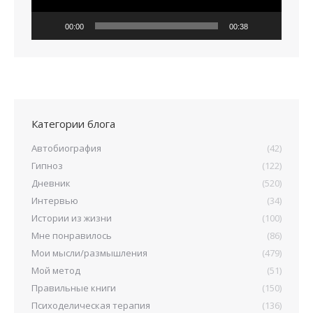
00:00
00:38
Категории блога
Автобиография
(42)
Гипноз
(122)
Дневник
(520)
Интервью
(34)
Истории из жизни
(100)
Мне понравилось
(86)
Мои мысли/размышления
(479)
Мой метод
(51)
Правильные книги
(150)
Психоделическая терапия
(136)