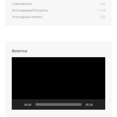
Самогипноз
(56)
Экспедиции/Ретриты
(114)
Эстрадный гипноз
(26)
Визитка
Видеоплеер
00:00
05:26