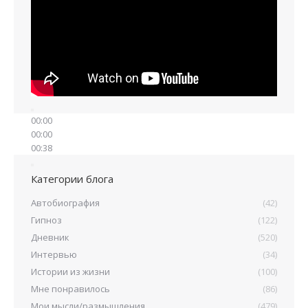
00:00
00:00
00:38
Категории блога
Автобиография
(42)
Гипноз
(122)
Дневник
(520)
Интервью
(34)
Истории из жизни
(100)
Мне понравилось
(86)
Мои мысли/размышления
(479)