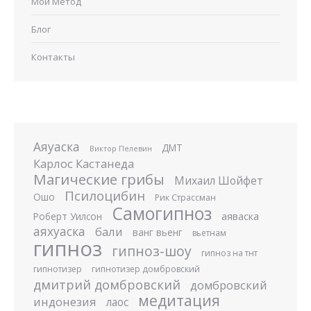
Мой Метод
Блог
Контакты
Аяуаска
ДМТ
Виктор Пелевин
Карлос Кастанеда
Магические грибы
Михаил Шойфет
Псилоцибин
Ошо
Рик Страссман
Самогипноз
аяваска
Роберт Уилсон
аяхуаска
бали
ванг вьенг
вьетнам
гипноз
гипноз-шоу
гипноз на тнт
гипнотизер
гипнотизер домбровский
дмитрий домбровский
домбровский
медитация
индонезия
лаос