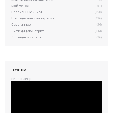
Мой метод
(51)
Правильные книги
(150)
Психоделическая терапия
(136)
Самогипноз
(56)
Экспедиции/Ретриты
(114)
Эстрадный гипноз
(26)
Визитка
Видеоплеер