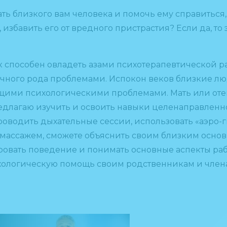
ь близкого вам человека и помочь ему справиться,
избавить его от вредного пристрастия? Если да, то
способен овладеть азами психотерапевтической ра
ичного рода проблемами. Испокон веков близкие лю
щими психологическими проблемами. Мать или отец
едлагаю изучить и освоить навыки целенаправленн
роводить дыхательные сессии, использовать «аэро-
 массажем, сможете объяснить своим близким осно
овать поведение и понимать основные аспекты раб
хологическую помощь своим родственникам и член