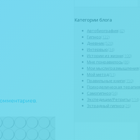
Категории блога
Автобиография
(42)
Гипноз
(122)
Дневник
(520)
Интервью
(34)
Истории из жизни
(100)
Мне понравилось
(86)
Мои мысли/размышления
Мой метод
(51)
Правильные книги
(150)
Психоделическая терапия
Самогипноз
(56)
Экспедиции/Ретриты
(114)
 комментариев
.
Эстрадный гипноз
(26)