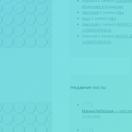
Марина
к записи
Священн
Индуизме и Буддизме
Дмитрий
к записи
Уфа
Азат
к записи
Уфа
Дмитрий
к записи
АНОНС.
«САМОГИПНОЗ»
Алексей
к записи
АНОНС. 
«САМОГИПНОЗ»
Недавние посты
Манна Небесная — что эт
13.06.2026