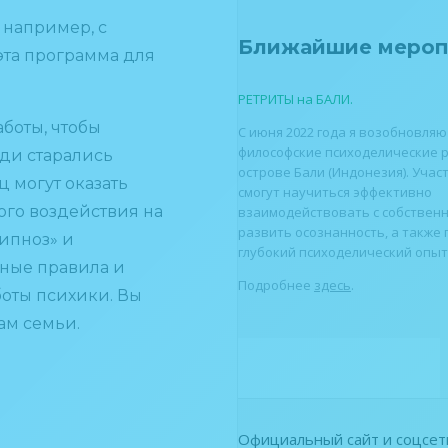
 например, с
Ближайшие мероп
 эта программа для
РЕТРИТЫ на БАЛИ.
боты, чтобы
С июня 2022 года я возобновля
философские психоделические 
ди старались
острове Бали (Индонезия). Учас
 могут оказать
смогут научиться эффективно
ого воздействия на
взаимодействовать с собственн
развить осознанность, а также
гипноз» и
глубокий психоделический опыт
вные правила и
Подробнее
здесь
.
оты психики. Вы
ам семьи.
Официальный сайт и соцсет