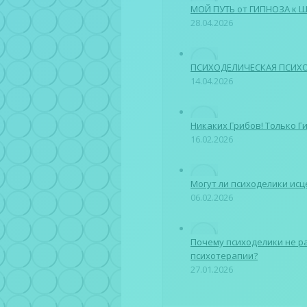
МОЙ ПУТЬ от ГИПНОЗА к
28.04.2026
ПСИХОДЕЛИЧЕСКАЯ ПСИХО
14.04.2026
Никаких Грибов! Только Г
16.02.2026
Могут ли психоделики исц
06.02.2026
Почему психоделики не р
психотерапии?
27.01.2026