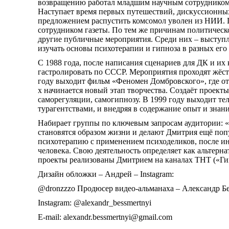
возвращению работал младшим научным сотрудником 
Наступает время первых путешествий, дискуссионных
предложением распустить комсомол уволен из НИИ. 
сотрудником газеты. По тем же причинам политическ
другие публичные мероприятия. Среди них – выступл
изучать основы психотерапии и гипноза в разных его
С 1988 года, после написания сценариев для ДК и их
гастролировать по СССР. Мероприятия проходят жёстк
году выходит фильм «Феномен Домбровского», где от
х начинается новый этап творчества. Создаёт проекты
саморегуляции, самогипнозу. В 1999 году выходит те
турагентствами, и внедряя в содержание опыт и знан
Набирает группы по ключевым запросам аудитории: «ш
становятся образом жизни и делают Дмитрия ещё поп
психотерапию с применением психоделиков, после и
человека. Свою деятельность определяет как альтерн
проекты реализованы Дмитрием на каналах ТНТ («Гипн
Дизайн обложки – Андрей – Instagram:
@dronzzzo Продюсер видео-альманаха – Александр Б
Instagram: @alexandr_bessmertnyi
E-mail: alexandr.bessmertnyi@gmail.com