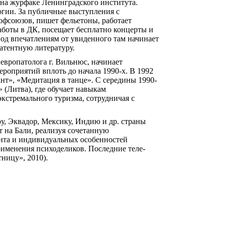
на журфаке Ленинградского института.
огии. За публичные выступления с
фсоюзов, пишет фельетоны, работает
аботы в ДК, посещает бесплатно концерты и
од впечатлениям от увиденного там начинает
атентную литературу.
европатолога г. Вильнюс, начинает
роприятий вплоть до начала 1990-х. В 1992
нт», «Медитация в танце». С середины 1990-
 (Литва), где обучает навыкам
экстремального туризма, сотрудничая с
ру, Эквадор, Мексику, Индию и др. страны
 на Бали, реализуя сочетанную
нта и индивидуальных особенностей
применения психоделиков. Последние теле-
ницу», 2010).