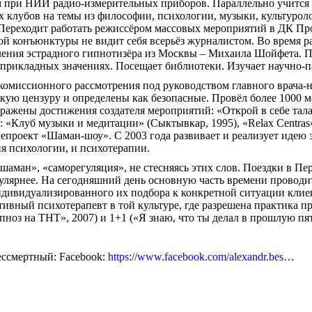
при НИИ радио-измерительных приборов. Параллельно учится 
 клубов на темы из философии, психологии, музыки, культурол
Переходит работать режиссёром массовых мероприятий в ДК Про
ой конъюнктуры не видит себя всерьёз журналистом. Во время р
ения эстрадного гипнотизёра из Москвы – Михаила Шойфета. П
 прикладных значениях. Посещает библиотеки. Изучает научно-п
 комиссионного рассмотрения под руководством главного врача-н
ую цензуру и определены как безопасные. Провёл более 1000 ме
ражены достижения создателя мероприятий: «Открой в себе тала
: «Клуб музыки и медитации» (Сыктывкар, 1995), «Relax Centras»
лепроект «Шаман-шоу». С 2003 года развивает и реализует идею 
ия психологии, и психотерапии.
аман», «саморегуляция», не стесняясь этих слов. Поездки в Пе
улярнее. На сегодняшний день основную часть времени проводит
ндивидуализированного их подбора к конкретной ситуации клие
ативный психотерапевт в той культуре, где разрешена практика 
оз на ТНТ», 2007) и 1+1 («Я знаю, что ты делал в прошлую пят
ессмертный: Facebook:
https://www.facebook.com/alexandr.bes
…