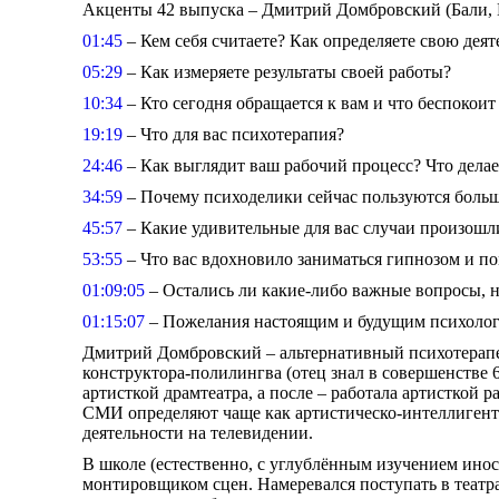
Акценты 42 выпуска – Дмитрий Домбровский (Бали, 
01:45
– Кем себя считаете? Как определяете свою деят
05:29
– Как измеряете результаты своей работы?
10:34
– Кто сегодня обращается к вам и что беспокоит
19:19
– Что для вас психотерапия?
24:46
– Как выглядит ваш рабочий процесс? Что делае
34:59
– Почему психоделики сейчас пользуются боль
45:57
– Какие удивительные для вас случаи произошл
53:55
– Что вас вдохновило заниматься гипнозом и п
01:09:05
– Остались ли какие-либо важные вопросы, н
01:15:07
– Пожелания настоящим и будущим психолога
Дмитрий Домбровский – альтернативный психотерапевт
конструктора-полилингва (отец знал в совершенстве 
артисткой драмтеатра, а после – работала артисткой
СМИ определяют чаще как артистическо-интеллигентс
деятельности на телевидении.
В школе (естественно, с углублённым изучением ино
монтировщиком сцен. Намеревался поступать в театра