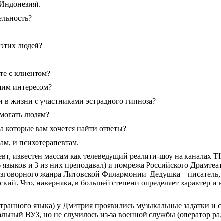
Индонезия).
ельность?
 этих людей?
те с клиентом?
шим интересом?
и в жизни с участниками эстрадного гипноза?
омогать людям?
а которые вам хочется найти ответы?
м, и психотерапевтам.
, известен массам как телеведущий реалити-шоу на каналах ТНТ
6 языков и 3 из них преподавал) и помрежа Российского Драмте
 разговорного жанра Литовской Филармонии. Дедушка – писатель
кий. Что, наверняка, в большей степени определяет характер и
странного языка) у Дмитрия проявились музыкальные задатки и 
льный ВУЗ, но не случилось из-за военной службы (оператор рад